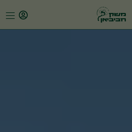
עריכת כתובת
עיר:
כתובת
דירה
כניסה
קומה
קוד -
מפתח
זכור אותי
תאור
תאור
הדלת
הבית:
שמירה
שכחתי סיסמא?